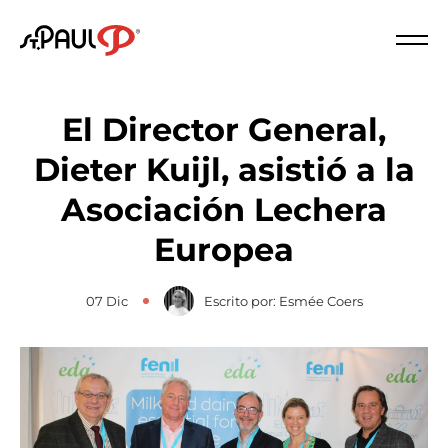
Logo St. Paul
Cerc
El Director General,
Dieter Kuijl, asistió a la
Asociación Lechera
Europea
07 Dic
Escrito por: Esmée Coers