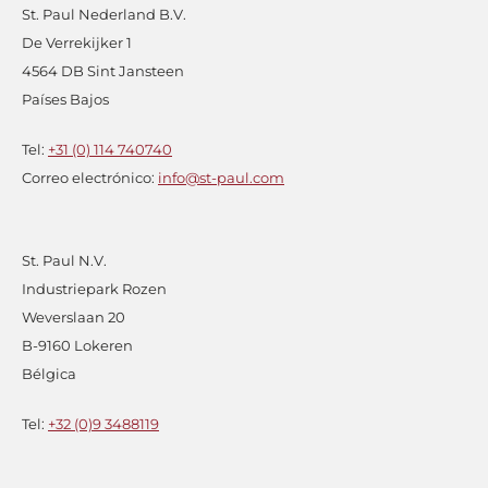
St. Paul Nederland B.V.
De Verrekijker 1
4564 DB Sint Jansteen
Países Bajos
Tel:
+31 (0) 114 740740
Correo electrónico:
info@st-paul.com
St. Paul N.V.
Industriepark Rozen
Weverslaan 20
B-9160 Lokeren
Bélgica
Tel:
+32 (0)9 3488119