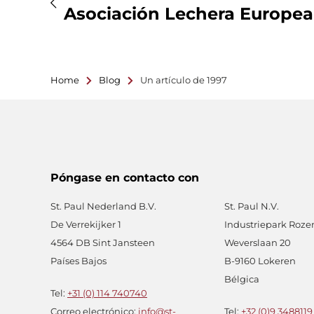
Asociación Lechera Europea
Home
Blog
Un artículo de 1997
Póngase en contacto con
St. Paul Nederland B.V.
St. Paul N.V.
De Verrekijker 1
Industriepark Roze
4564 DB Sint Jansteen
Weverslaan 20
Países Bajos
B-9160 Lokeren
Bélgica
Tel:
+31 (0) 114 740740
Correo electrónico:
info@st-
Tel:
+32 (0)9 3488119