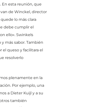
. En esta reunión, que
 van de Winckel, director
a quede lo más clara
ue debe cumplir el
on ello». Swinkels
so y más sabor. También
el queso y facilitara el
ue resolverlo
bamos plenamente en la
ción. Por ejemplo, una
s a Dieter Kuijl y a su
sotros también