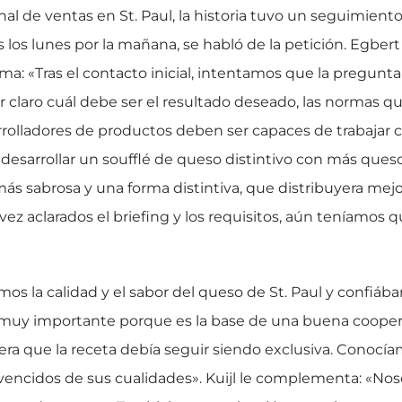
l de ventas en St. Paul, la historia tuvo un seguimiento
los lunes por la mañana, se habló de la petición. Egbert
irma: «Tras el contacto inicial, intentamos que la pregunt
r claro cuál debe ser el resultado deseado, las normas q
rolladores de productos deben ser capaces de trabajar c
desarrollar un soufflé de queso distintivo con más que
s sabrosa y una forma distintiva, que distribuyera mejor 
z aclarados el briefing y los requisitos, aún teníamos q
mos la calidad y el sabor del queso de St. Paul y confiá
 muy importante porque es la base de una buena coopera
ra que la receta debía seguir siendo exclusiva. Conocíamo
encidos de sus cualidades». Kuijl le complementa: «No