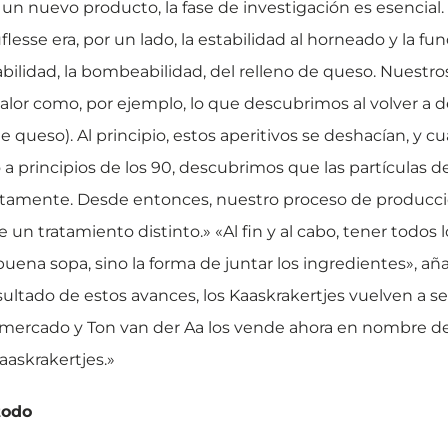
un nuevo producto, la fase de investigación es esencial. El
esse era, por un lado, la estabilidad al horneado y la fu
cesabilidad, la bombeabilidad, del relleno de queso. Nuest
valor como, por ejemplo, lo que descubrimos al volver a de
e queso). Al principio, estos aperitivos se deshacían, y c
a principios de los 90, descubrimos que las partículas d
ectamente. Desde entonces, nuestro proceso de producci
un tratamiento distinto.» «Al fin y al cabo, tener todos 
na sopa, sino la forma de juntar los ingredientes», aña
ltado de estos avances, los Kaaskrakertjes vuelven a ser
mercado y Ton van der Aa los vende ahora en nombre de 
aaskrakertjes.»
todo