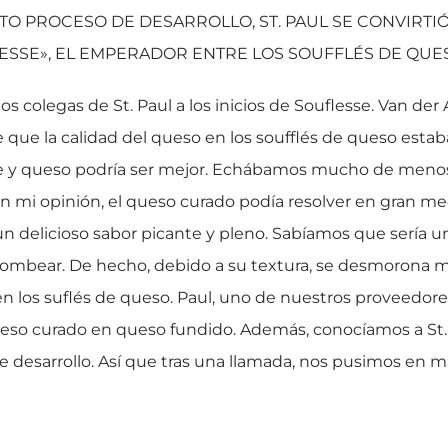
ITO PROCESO DE DESARROLLO, ST. PAUL SE CONVIRTI
ESSE», EL EMPERADOR ENTRE LOS SOUFFLÉS DE QUE
ios colegas de St. Paul a los inicios de Souflesse. Van der
 que la calidad del queso en los soufflés de queso esta
re y queso podría ser mejor. Echábamos mucho de menos 
en mi opinión, el queso curado podía resolver en gran m
 un delicioso sabor picante y pleno. Sabíamos que sería u
bombear. De hecho, debido a su textura, se desmorona 
n los suflés de queso. Paul, uno de nuestros proveedore
ueso curado en queso fundido. Además, conocíamos a St
e desarrollo. Así que tras una llamada, nos pusimos en m