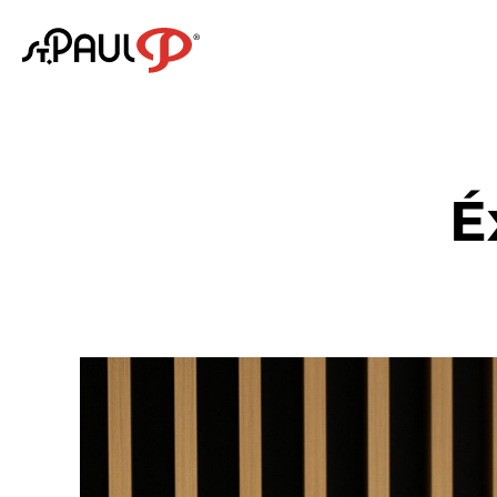
Logo St. Paul
É