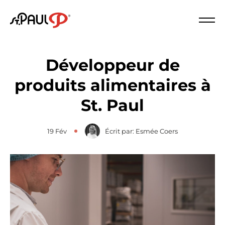
Logo St. Paul
Fer
Développeur de
produits alimentaires à
St. Paul
19 Fév
Écrit par: Esmée Coers