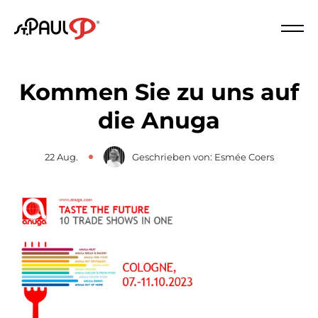
Logo St. Paul
Schl
Kommen Sie zu uns auf
die Anuga
22 Aug.
Geschrieben von: Esmée Coers