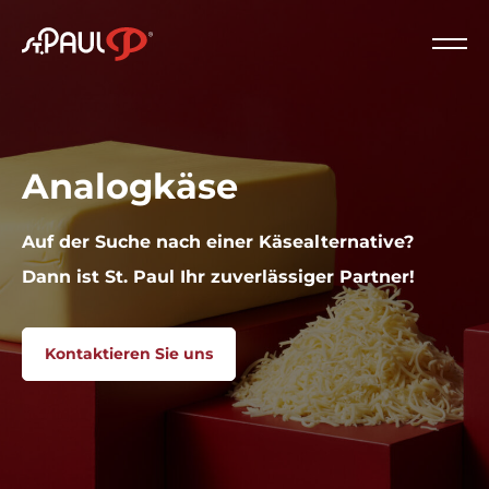
Logo St. Paul
Schl
Analogkäse
Auf der Suche nach einer Käsealternative?
Dann ist St. Paul Ihr zuverlässiger Partner!
Kontaktieren Sie uns