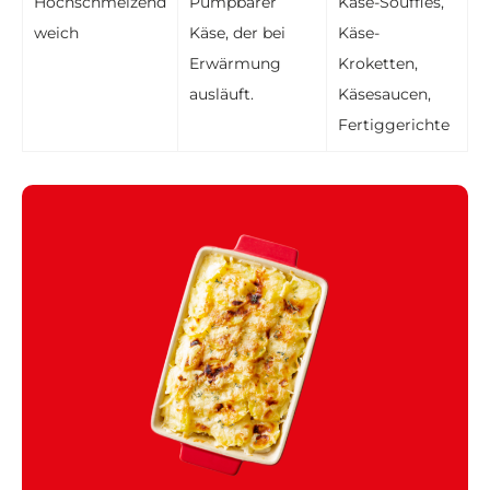
Hochschmelzend
Pumpbarer
Käse-Soufflés,
weich
Käse, der bei
Käse-
Erwärmung
Kroketten,
ausläuft.
Käsesaucen,
Fertiggerichte