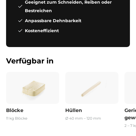
Geeignet zum Schneiden, Reiben oder
Bestreichen
Anpassbare Dehnbarkeit
Kosteneffizient
Verfügbar in
Blöcke
Hüllen
Geri
gewü
11 kg
Blöcke
Ø 40 mm – 120 mm
2 – 7 