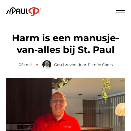
Logo St. Paul
Slui
Harm is een manusje-
van-alles bij St. Paul
05 mei
Geschreven door: Esmée Coers