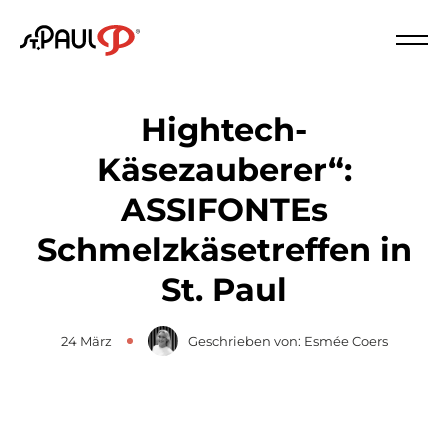
Logo St. Paul
Schl
Hightech-
Käsezauberer“:
ASSIFONTEs
Schmelzkäsetreffen in
St. Paul
24 März
Geschrieben von: Esmée Coers