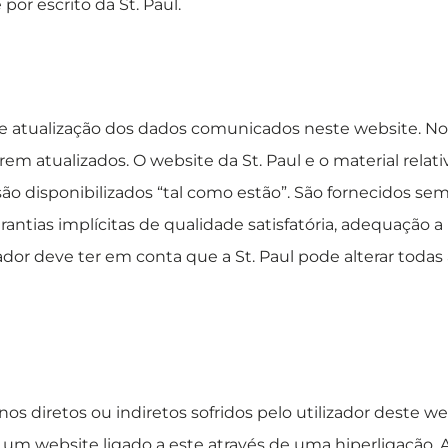
por escrito da St. Paul.
 e atualização dos dados comunicados neste website. No 
 atualizados. O website da St. Paul e o material relativ
são disponibilizados “tal como estão”. São fornecidos se
arantias implícitas de qualidade satisfatória, adequação a
ador deve ter em conta que a St. Paul pode alterar todas 
nos diretos ou indiretos sofridos pelo utilizador deste w
 um website ligado a este através de uma hiperligação.