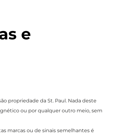
jos
Notícias
Contacto
Português
as e
 são propriedade da St. Paul. Nada deste
agnético ou por qualquer outro meio, sem
stas marcas ou de sinais semelhantes é