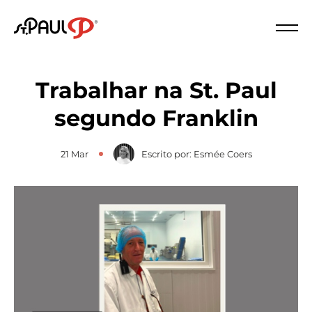
Logo St. Paul
Fech
Trabalhar na St. Paul
segundo Franklin
21 Mar
Escrito por: Esmée Coers